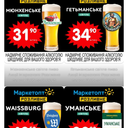
Мюнхенське світле пиво
Гетьманське світле пиво
Акції Маркетопт Розливне
Акції Маркетопт Розливне
пиво з 19.05 по 01.06.25
пиво з 19.05 по 01.06.25