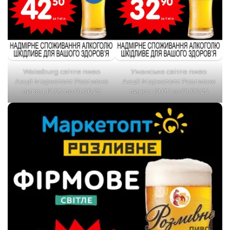
Waissburg світле пиво
Уманське світле пиво
Акції Маркетопт Розливне
Акції Маркетопт Розливне
пиво з 19.05 по 01.06.25
пиво з 19.05 по 01.06.25